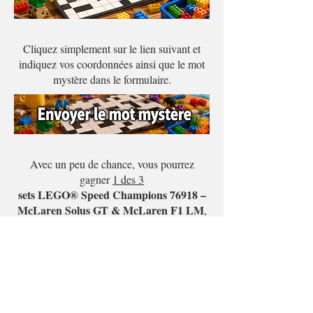
Cliquez simplement sur le lien suivant et
indiquez vos coordonnées ainsi que le mot
mystère dans le formulaire.
Avec un peu de chance, vous pourrez
gagner
1 des 3
sets LEGO® Speed Champions 76918 –
McLaren Solus GT & McLaren F1 LM
,
JBF Toys and
généreusement offerts par
Trains
.
plaisir
Nous vous souhaitons beaucoup de
à
bonne chance
participer et
!