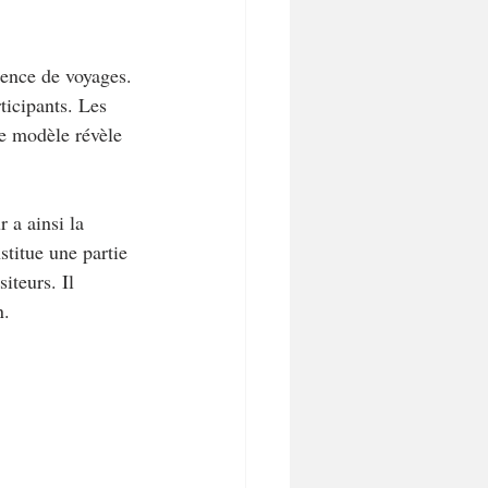
gence de voyages. 
ticipants. Les 
ue modèle révèle 
 a ainsi la 
stitue une partie 
iteurs. Il 
n.