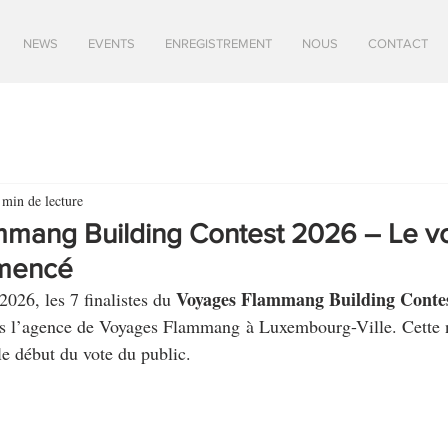
NEWS
EVENTS
ENREGISTREMENT
NOUS
CONTACT
 min de lecture
mang Building Contest 2026 – Le v
mmencé
Voyages Flammang Building Conte
026, les 7 finalistes du 
s l’agence de Voyages Flammang à Luxembourg-Ville. Cette n
le début du vote du public.