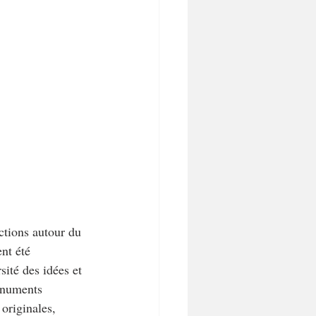
ctions autour du 
ent été 
ité des idées et 
onuments 
originales, 